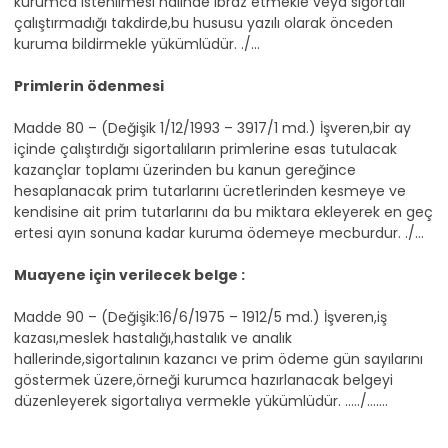
kurumca istenilmesi halinde ibraz etmekle veya sigortalı
çalıştırmadığı takdirde,bu hususu yazılı olarak önceden
kuruma bildirmekle yükümlüdür. ./...
Primlerin ödenmesi
Madde 80 – (Değişik 1/12/1993 – 3917/1 md.) İşveren,bir ay
içinde çalıştırdığı sigortalıların primlerine esas tutulacak
kazançlar toplamı üzerinden bu kanun gereğince
hesaplanacak prim tutarlarını ücretlerinden kesmeye ve
kendisine ait prim tutarlarını da bu miktara ekleyerek en geç
ertesi ayın sonuna kadar kuruma ödemeye mecburdur. ./...
Muayene için verilecek belge :
Madde 90 – (Değişik:16/6/1975 – 1912/5 md.) İşveren,iş
kazası,meslek hastalığı,hastalık ve analık
hallerinde,sigortalının kazancı ve prim ödeme gün sayılarını
göstermek üzere,örneği kurumca hazırlanacak belgeyi
düzenleyerek sigortalıya vermekle yükümlüdür. ...../.......