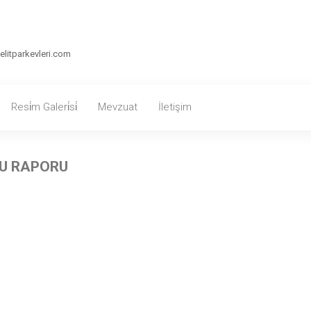
itparkevleri.com
Resi̇m Galeri̇si̇
Mevzuat
İletişim
LU RAPORU