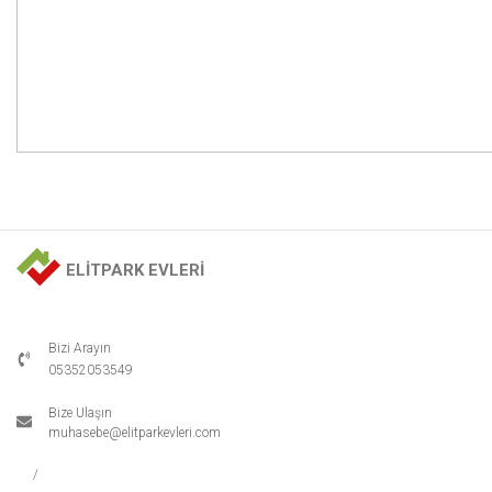
ELİTPARK EVLERİ
Bizi Arayın
-
05352053549
Bize Ulaşın
muhasebe@elitparkevleri.com
/