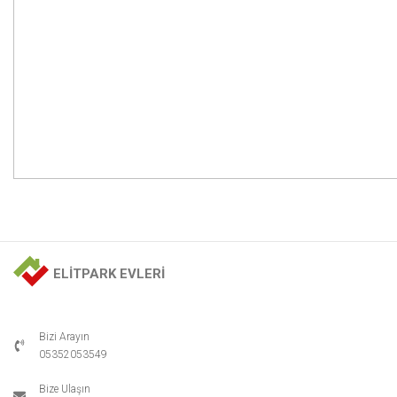
ELİTPARK EVLERİ
Bizi Arayın
-
05352053549
Bize Ulaşın