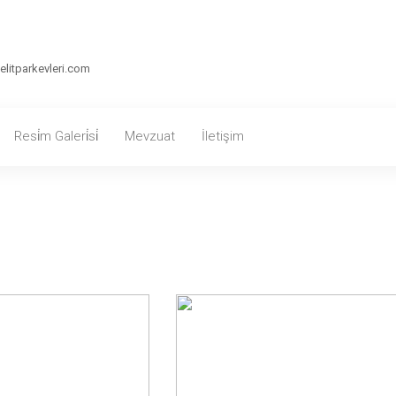
itparkevleri.com
Resi̇m Galeri̇si̇
Mevzuat
İletişim